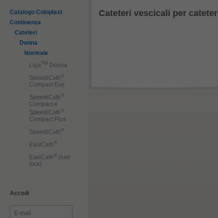
Cateteri vescicali per catete
Catalogo Coloplast
Continenza
Cateteri
Donna
Normale
TM
Luja
Donna
®
SpeediCath
Compact Eve
®
SpeediCath
Compact e
®
SpeediCath
Compact Plus
®
SpeediCath
®
EasiCath
®
EasiCath
(luer
lock)
Accedi