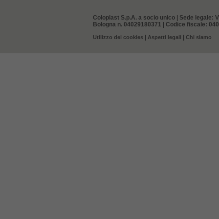
Coloplast S.p.A. a socio unico | Sede legale: V
Bologna n. 04029180371 | Codice fiscale: 0402
|
|
Utilizzo dei cookies
Aspetti legali
Chi siamo