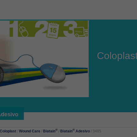
Coloplas
desivo
®
®
Coloplast
/
Wound Care
/
Biatain
/
Biatain
Adesivo
/ 3485