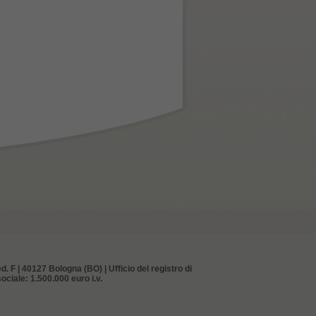
d. F | 40127 Bologna (BO) | Ufficio del registro di
ciale: 1.500.000 euro i.v.