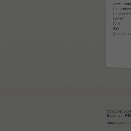
Pezzi / cart
Conf/carton
Unità di ve
PARAF:
EAN:
ISO:
Qta rimb. /
Coloplast S.p.A
Bologna n. 040
Utilizzo dei coo