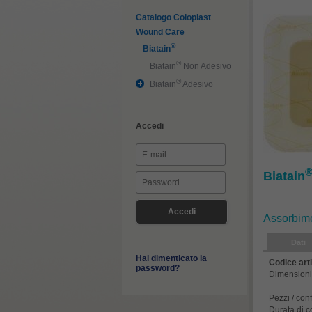
Catalogo Coloplast
Wound Care
®
Biatain
®
Biatain
Non Adesivo
®
Biatain
Adesivo
Accedi
Biatain
Assorbime
Dati
Hai dimenticato la
Codice arti
password?
Dimensioni
Pezzi / con
Durata di c