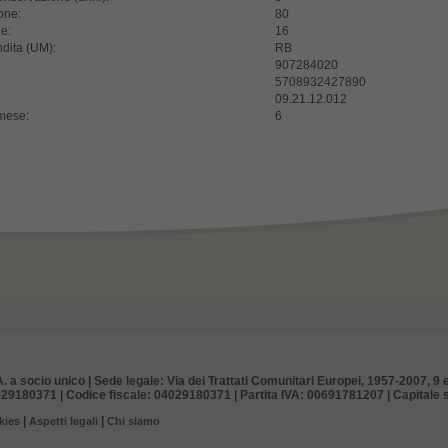
one:
80
e:
16
ndita (UM):
RB
907284020
5708932427890
09.21.12.012
 mese:
6
. a socio unico | Sede legale: Via dei Trattati Comunitari Europei, 1957-2007, 9 e
29180371 | Codice fiscale: 04029180371 | Partita IVA: 00691781207 | Capitale so
|
|
kies
Aspetti legali
Chi siamo