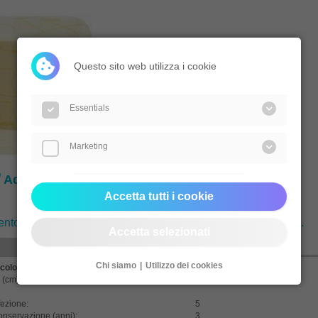
Questo sito web utilizza i cookie
Essentials
Marketing
®
Adesivo
Accetta tutti i cookie
nto Superiore per lesioni che necessitano di extra adesività.
Accetta selezionati
Domande?
Chi siamo
Utilizzo dei cookies
colo:
3485
 (cm):
23x23 (sacro)
fezione:
5
onservazione (anni):
3