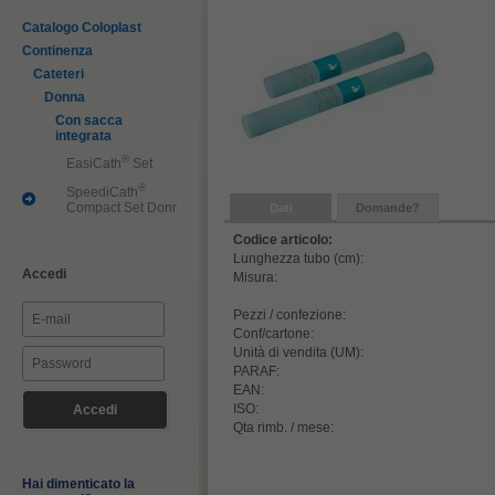
Catalogo Coloplast
Continenza
Cateteri
Donna
Con sacca
integrata
®
EasiCath
Set
®
SpeediCath
Compact Set Donna
Dati
Domande?
Codice articolo:
Lunghezza tubo (cm):
Accedi
Misura:
Pezzi / confezione:
Conf/cartone:
Unità di vendita (UM):
PARAF:
EAN:
ISO:
Qta rimb. / mese:
Hai dimenticato la