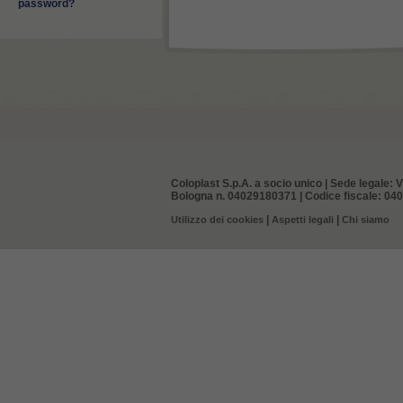
password?
Coloplast S.p.A. a socio unico | Sede legale: V
Bologna n. 04029180371 | Codice fiscale: 0402
|
|
Utilizzo dei cookies
Aspetti legali
Chi siamo