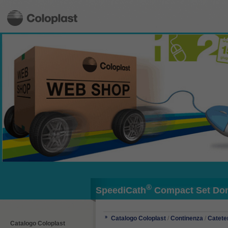
®
SpeediCath
Compact Set Do
Catalogo Coloplast
/
Continenza
/
Catete
Catalogo Coloplast