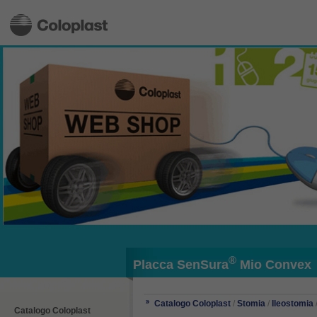
®
Placca SenSura
Mio Convex
Catalogo Coloplast
/
Stomia
/
Ileostomia
Catalogo Coloplast