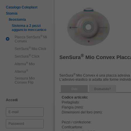
Catalogo Coloplast
Stomia
Ileostomia
Sistema a 2 pezzi
aggancio meccanico
®
Placca SenSura
Mio
Convex
®
SenSura
Mio Click
®
®
SenSura
Mio Convex Placca
SenSura
Click
®
Alterna
Mio
®
Alterna
®
SenSura
Mio Convex è una placca adesiva co
Sensura Mio
L’adesivo elastico si adatta alle forme indivi
Convex Flip
Dati
Domande?
Codice articolo:
Accedi
Pretagliato:
Flangia (mm):
Dimensioni del foro (mm):
Pezzi / confezione:
Conf/cartone: