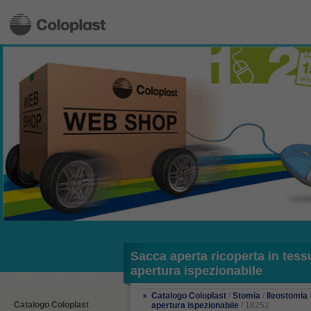
Sacca aperta ricoperta in tess
apertura ispezionabile
Catalogo Coloplast
/
Stomia
/
Ileostomia
Catalogo Coloplast
apertura ispezionabile
/ 18252