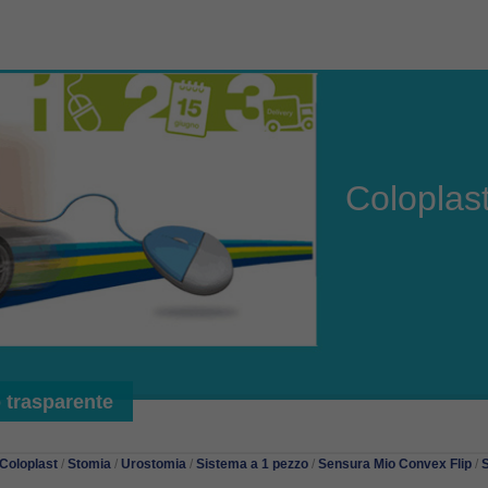
Coloplas
 trasparente
Coloplast
/
Stomia
/
Urostomia
/
Sistema a 1 pezzo
/
Sensura Mio Convex Flip
/
S