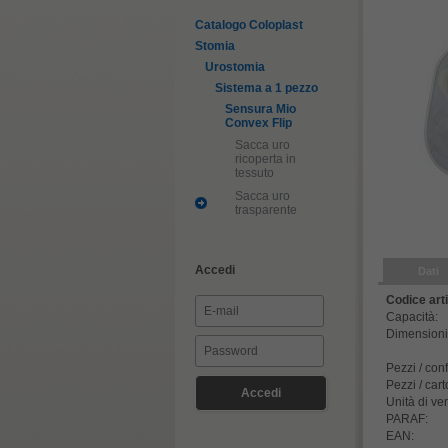
Catalogo Coloplast
Stomia
Urostomia
Sistema a 1 pezzo
Sensura Mio
Convex Flip
Sacca uro
ricoperta in
tessuto
Sacca uro
trasparente
Accedi
Dati
Codice arti
Capacità:
Dimensioni 
Pezzi / con
Pezzi / cart
Unità di ve
PARAF:
EAN: