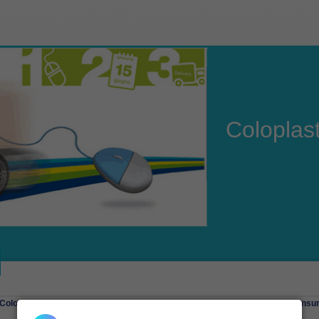
Coloplas
Coloplast
/
Stomia
/
Ileostomia
/
Sistema a 2 pezzi aggancio meccanico
/
Sensur