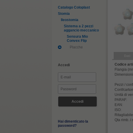
Catalogo Coloplast
Stomia
Ileostomia
Sistema a 2 pezzi
aggancio meccanico
Sensura Mio
Convex Flip
Placche
Dati
Codice arti
Accedi
Flangia (m
Dimensioni 
Pezzi / con
Conf/carton
Unità di ve
PARAF:
EAN:
ISO:
Ritagliabile
Qta rimb. /
Hai dimenticato la
password?