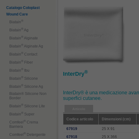
Catalogo Coloplast
Wound Care
®
Biatain
®
Biatain
Ag
®
Biatain
Alginate
®
Biatain
Alginate Ag
®
Biatain
Contact
®
Biatain
Fiber
®
Biatain
Ibu
®
InterDry
®
Biatain
Silicone
®
Biatain
Silicone Ag
InterDry® è una medicazione avanza
Biatain® Silicone Non
superfici cutanee.
Border
®
Biatain
Silicone Lite
Articolo
®
Biatain
Super
Codice articolo
Dimensioni (cm)
®
Comfeel
Crema
Barriera
67919
25 X 91
®
Comfeel
Detergente
67918
25 X 366