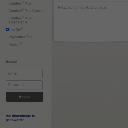
®
Comfeel
Plus
Prezzi aggiornati al: 18.08.2020
®
Comfeel
Plus Contour
®
Comfeel
Plus
Trasparente
®
InterDry
®
Physiotulle
Ag
®
Purilon
Accedi
Hai dimenticato la
password?