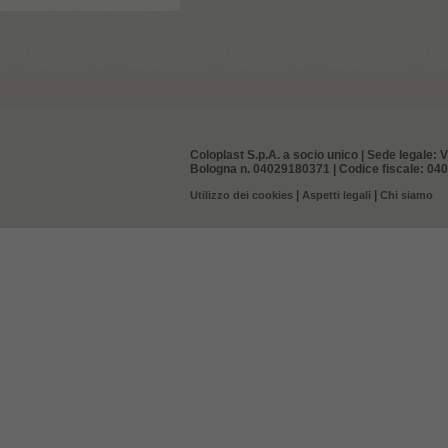
Coloplast S.p.A. a socio unico | Sede legale: V
Bologna n. 04029180371 | Codice fiscale: 0402
|
|
Utilizzo dei cookies
Aspetti legali
Chi siamo