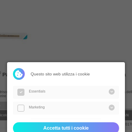
®
Questo sito web utilizza i cookie
Pasta riempitiva in strisce senza alcol per stomia
Essentials
trisce senza alcol riempie le pieghe più profonde creando una superficie piana dell
rire in maniera ottimale.
o
Marketing
icolo
Foro (mm)
Capacità
Pezzi / confezione
Paraf
EAN
60 g
10
901931131
57017
Accetta tutti i cookie