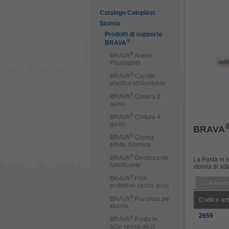
Catalogo Coloplast
Stomia
Prodotti di supporto
®
BRAVA
®
BRAVA
Anello
Plasmabile
®
BRAVA
Cerotto
elastico idrocolloide
®
BRAVA
Cintura 2
ganci
®
BRAVA
Cintura 4
ganci
BRAVA
®
BRAVA
Crema
effetto Barriera
®
BRAVA
Deodorante
La Pasta in s
lubrificante
stomia di ade
®
BRAVA
Film
Articol
protettivo senza alcol
®
BRAVA
Panciera per
Codice art
stomia
2655
®
BRAVA
Pasta in
tubo senza alcol