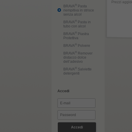
Prezzi aggior
®
BRAVA
Pasta
riempitiva in strisce
senza alcol
®
BRAVA
Pasta in
tubo con alcol
®
BRAVA
Piastra
Protettiva
®
BRAVA
Polvere
®
BRAVA
Remover
distacco dolce
dell’adesivo
®
BRAVA
Salviette
detergenti
Accedi