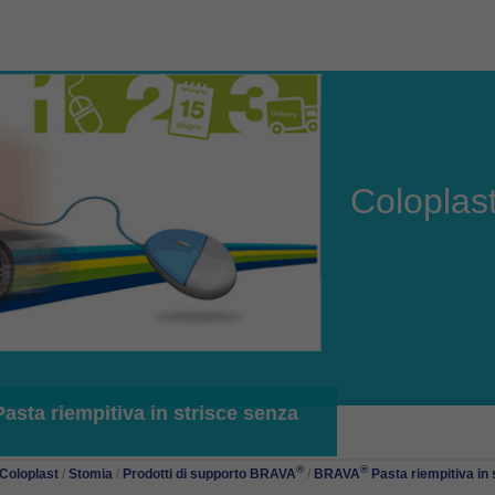
Coloplas
asta riempitiva in strisce senza
®
®
Coloplast
/
Stomia
/
Prodotti di supporto BRAVA
/
BRAVA
Pasta riempitiva in 