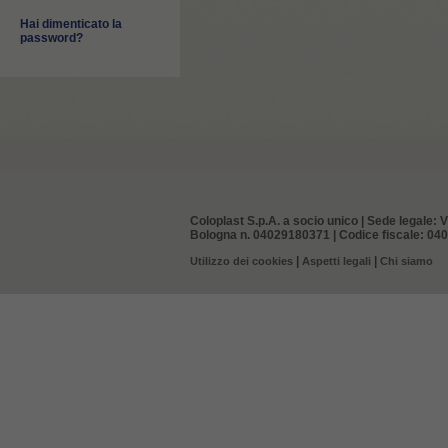
Hai dimenticato la
password?
Coloplast S.p.A. a socio unico | Sede legale: V
Bologna n. 04029180371 | Codice fiscale: 0402
|
|
Utilizzo dei cookies
Aspetti legali
Chi siamo