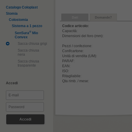
Catalogo Coloplast
Stomia
Dati
Domande?
Colostomia
Sistema a 1 pezzo
Codice articolo:
Capacità:
®
SenSura
Mio
Dimensioni del foro (mm):
Convex
Sacca chiusa grigia
Pezzi / confezione:
Sacca chiusa
Conf/cartone:
nera
Unità di vendita (UM):
PARAF:
Sacca chiusa
trasparente
EAN:
ISO:
Ritagliabile:
Qta rimb. / mese:
Accedi