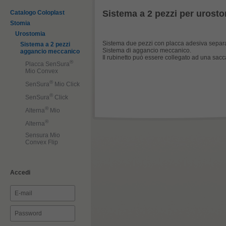
Sistema a 2 pezzi per urost
Catalogo Coloplast
Stomia
Urostomia
Sistema due pezzi con placca adesiva separat
Sistema a 2 pezzi
Sistema di aggancio meccanico.
aggancio meccanico
Il rubinetto può essere collegato ad una sacca
®
Placca SenSura
Mio Convex
®
SenSura
Mio Click
®
SenSura
Click
®
Alterna
Mio
®
Alterna
Sensura Mio
Convex Flip
Accedi