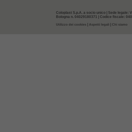
Coloplast S.p.A. a socio unico | Sede legale: V
Bologna n. 04029180371 | Codice fiscale: 0402
|
|
Utilizzo dei cookies
Aspetti legali
Chi siamo