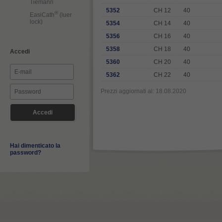
Tiemann
5352
CH 12
40
®
EasiCath
(luer
lock)
5354
CH 14
40
5356
CH 16
40
5358
CH 18
40
Accedi
5360
CH 20
40
5362
CH 22
40
Prezzi aggiornati al: 18.08.2020
Hai dimenticato la
password?