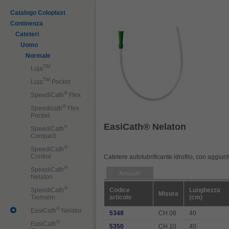
Catalogo Coloplast
Continenza
Cateteri
Uomo
Normale
TM
Luja
TM
Luja
Pocket
®
SpeediCath
Flex
®
Speedicath
Flex
Pocket
EasiCath® Nelaton
®
SpeediCath
Compact
®
SpeediCath
Control
Catetere autolubrificante idrofilo, con aggiunt
®
SpeediCath
Articolo
Nelaton
®
Codice
Lunghezza
SpeediCath
Misura
articolo
(cm)
Tiemann
®
EasiCath
Nelaton
5348
CH 08
40
®
EasiCath
5350
CH 10
40