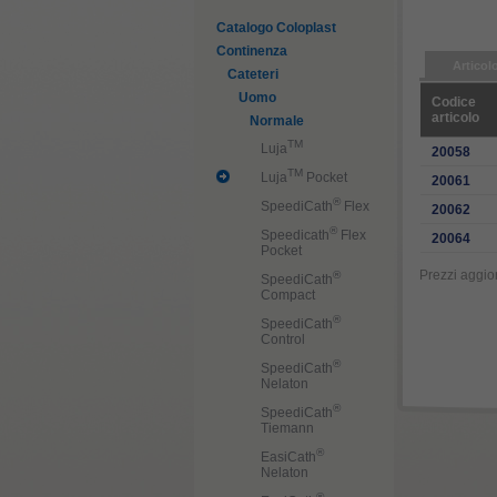
Catalogo Coloplast
Continenza
Articol
Cateteri
Uomo
Codice
articolo
Normale
TM
Luja
20058
TM
Luja
Pocket
20061
®
SpeediCath
Flex
20062
®
Speedicath
Flex
20064
Pocket
Prezzi aggior
®
SpeediCath
Compact
®
SpeediCath
Control
®
SpeediCath
Nelaton
®
SpeediCath
Tiemann
®
EasiCath
Nelaton
®