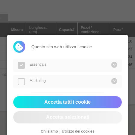
o
Lunghezza
Pezzi /
Misura
Capacità
Paraf
(cm)
confezione
CH08
30
985631910
Questo sito web utilizza i cookie
CH10
30
985631922
CH12
30
985631934
Essentials
CH14
30
985631946
nati al: 18.08.2020
Marketing
Accetta tutti i cookie
Accetta selezionati
Chi siamo
Utilizzo dei cookies