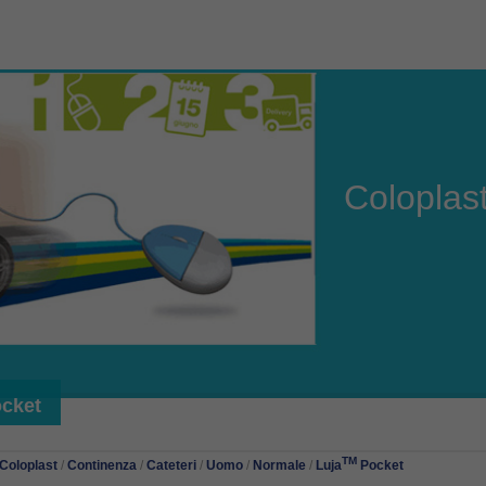
Coloplas
cket
TM
Coloplast
/
Continenza
/
Cateteri
/
Uomo
/
Normale
/
Luja
Pocket