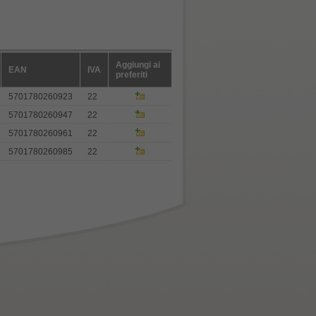
Aggiungi ai
EAN
IVA
preferiti
5701780260923
22
5701780260947
22
5701780260961
22
5701780260985
22