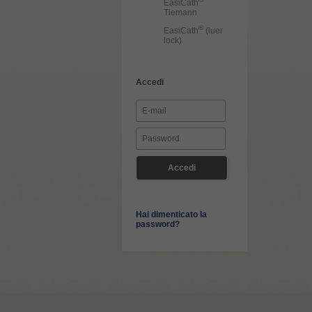
EasiCath
Tiemann
®
EasiCath
(luer
lock)
Accedi
Hai dimenticato la
password?