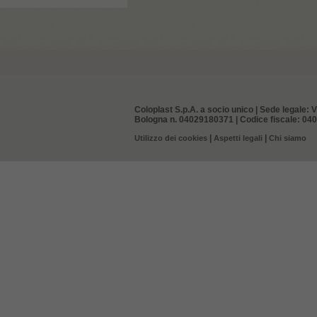
Coloplast S.p.A. a socio unico | Sede legale: V
Bologna n. 04029180371 | Codice fiscale: 0402
|
|
Utilizzo dei cookies
Aspetti legali
Chi siamo