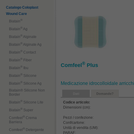
Catalogo Coloplast
Wound Care
®
Biatain
®
Biatain
Ag
®
Biatain
Alginate
®
Biatain
Alginate Ag
®
Biatain
Contact
®
Biatain
Fiber
®
Comfeel
Plus
®
Biatain
Ibu
®
Biatain
Silicone
®
Medicazione idrocolloidale arricchi
Biatain
Silicone Ag
Biatain® Silicone Non
Dati
Domande?
Border
®
Codice articolo:
Biatain
Silicone Lite
Dimensioni (cm):
®
Biatain
Super
®
Pezzi / confezione:
Comfeel
Crema
Barriera
Conf/cartone:
Unità di vendita (UM):
®
Comfeel
Detergente
PARAF: