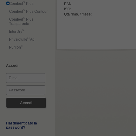
®
Comfeel
Plus
EAN:
ISO:
®
Comfeel
Plus Contour
Qta rimb. / mese:
®
Comfeel
Plus
Trasparente
®
InterDry
®
Physiotulle
Ag
®
Purilon
Accedi
Hai dimenticato la
password?