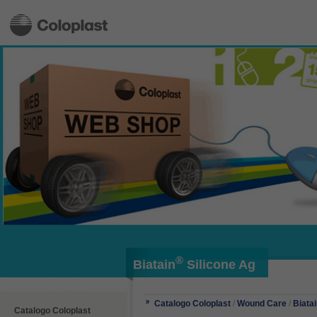
®
Biatain
Silicone Ag
Catalogo Coloplast
/
Wound Care
/
Biata
Catalogo Coloplast