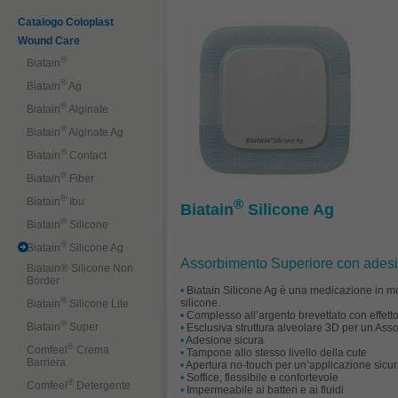
Catalogo Coloplast
Wound Care
®
Biatain
®
Biatain
Ag
®
Biatain
Alginate
®
Biatain
Alginate Ag
®
Biatain
Contact
®
Biatain
Fiber
®
Biatain
Ibu
®
Biatain
Silicone Ag
®
Biatain
Silicone
®
Biatain
Silicone Ag
Assorbimento Superiore con adesivo
Biatain® Silicone Non
Border
•
Biatain Silicone Ag è una medicazione in mor
®
silicone.
Biatain
Silicone Lite
•
Complesso all’argento brevettato con effetto
®
Biatain
Super
•
Esclusiva struttura alveolare 3D per un Ass
•
Adesione sicura
®
Comfeel
Crema
•
Tampone allo stesso livello della cute
Barriera
•
Apertura no-touch per un’applicazione sicu
•
Soffice, flessibile e confortevole
®
Comfeel
Detergente
•
Impermeabile ai batteri e ai fluidi