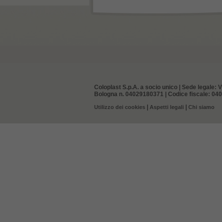
Coloplast S.p.A. a socio unico | Sede legale: V
Bologna n. 04029180371 | Codice fiscale: 0402
|
|
Utilizzo dei cookies
Aspetti legali
Chi siamo