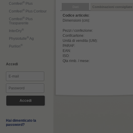
®
Comfeel
Plus
Dati
Combinazioni consigliate
®
Comfeel
Plus Contour
Codice articolo:
®
Comfeel
Plus
Dimensioni (cm):
Trasparente
®
Pezzi / confezione:
InterDry
Conf/cartone:
®
Physiotulle
Ag
Unità di vendita (UM):
®
PARAF:
Purilon
EAN:
ISO:
Qta rimb. / mese:
Accedi
Hai dimenticato la
password?