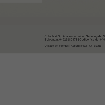
Coloplast S.p.A. a socio unico | Sede legale: V
Bologna n. 04029180371 | Codice fiscale: 0402
|
|
Utilizzo dei cookies
Aspetti legali
Chi siamo