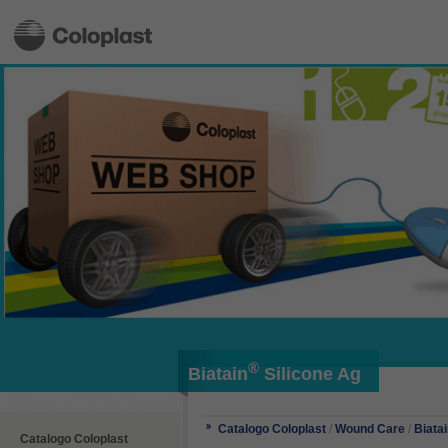
®
Biatain
Silicone Ag
Catalogo Coloplast
/
Wound Care
/
Biata
Catalogo Coloplast