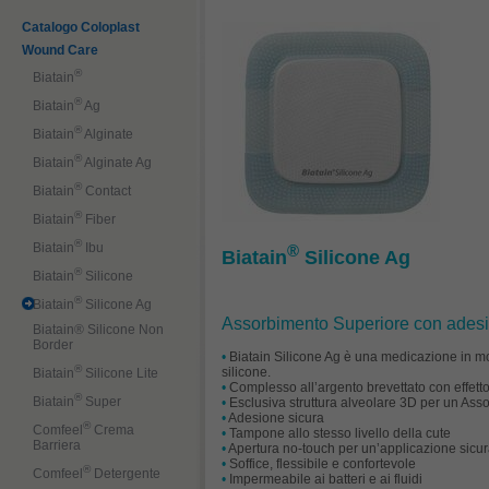
Catalogo Coloplast
Wound Care
®
Biatain
®
Biatain
Ag
®
Biatain
Alginate
®
Biatain
Alginate Ag
®
Biatain
Contact
®
Biatain
Fiber
®
Biatain
Ibu
®
Biatain
Silicone Ag
®
Biatain
Silicone
®
Biatain
Silicone Ag
Assorbimento Superiore con adesivo
Biatain® Silicone Non
Border
•
Biatain Silicone Ag è una medicazione in mor
®
silicone.
Biatain
Silicone Lite
•
Complesso all’argento brevettato con effetto
®
Biatain
Super
•
Esclusiva struttura alveolare 3D per un Ass
•
Adesione sicura
®
Comfeel
Crema
•
Tampone allo stesso livello della cute
Barriera
•
Apertura no-touch per un’applicazione sicu
•
Soffice, flessibile e confortevole
®
Comfeel
Detergente
•
Impermeabile ai batteri e ai fluidi