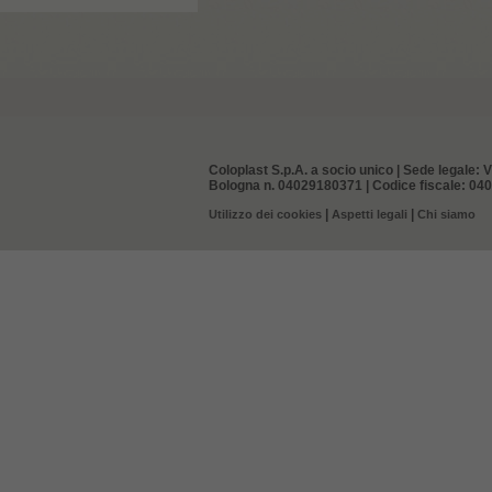
Coloplast S.p.A. a socio unico | Sede legale: V
Bologna n. 04029180371 | Codice fiscale: 0402
|
|
Utilizzo dei cookies
Aspetti legali
Chi siamo