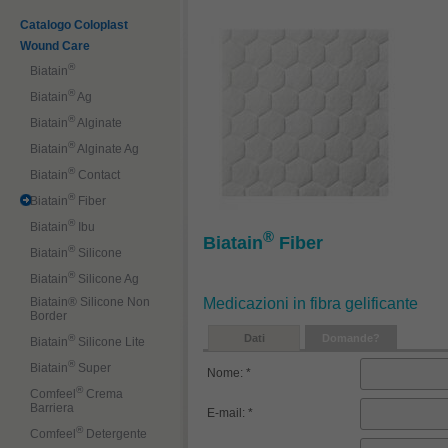
Catalogo Coloplast
Wound Care
®
Biatain
®
Biatain
Ag
®
Biatain
Alginate
®
Biatain
Alginate Ag
®
Biatain
Contact
®
Biatain
Fiber
®
Biatain
Ibu
®
Biatain
Fiber
®
Biatain
Silicone
®
Biatain
Silicone Ag
Medicazioni in fibra gelificante
Biatain® Silicone Non
Border
Dati
Domande?
®
Biatain
Silicone Lite
®
Biatain
Super
Nome: *
®
Comfeel
Crema
Barriera
E-mail: *
®
Comfeel
Detergente