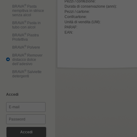
Pezzi / confezione:
®
Durata di conservazione (anni):
BRAVA
Pasta
riempitiva in strisce
Pezzi / cartone:
senza alcol
Conf/cartone:
Unità di vendita (UM):
®
BRAVA
Pasta in
PARAF:
tubo con alcol
EAN:
®
BRAVA
Piastra
Protettiva
®
BRAVA
Polvere
®
BRAVA
Remover
distacco dolce
dell’adesivo
®
BRAVA
Salviette
detergenti
Accedi