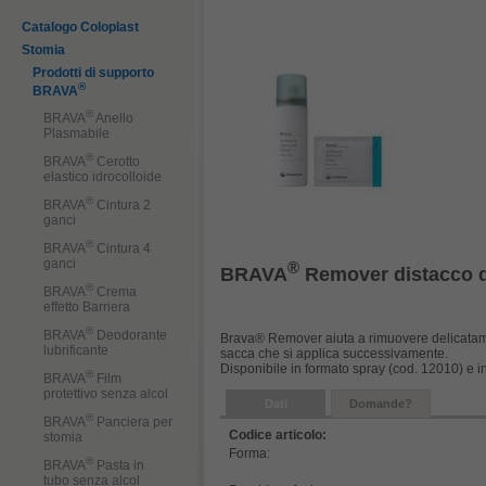
Catalogo Coloplast
Stomia
Prodotti di supporto
®
BRAVA
®
BRAVA
Anello
Plasmabile
®
BRAVA
Cerotto
elastico idrocolloide
®
BRAVA
Cintura 2
ganci
®
BRAVA
Cintura 4
ganci
®
BRAVA
Remover distacco d
®
BRAVA
Crema
effetto Barriera
®
BRAVA
Deodorante
Brava® Remover aiuta a rimuovere delicatamen
lubrificante
sacca che si applica successivamente.
Disponibile in formato spray (cod. 12010) e i
®
BRAVA
Film
protettivo senza alcol
Dati
Domande?
®
BRAVA
Panciera per
Codice articolo:
stomia
Forma:
®
BRAVA
Pasta in
tubo senza alcol