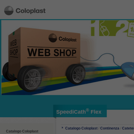
®
SpeediCath
Flex
Catalogo Coloplast
/
Continenza
/
Catete
Catalogo Coloplast