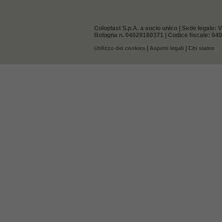
Coloplast S.p.A. a socio unico | Sede legale: V
Bologna n. 04029180371 | Codice fiscale: 0402
|
|
Utilizzo dei cookies
Aspetti legali
Chi siamo