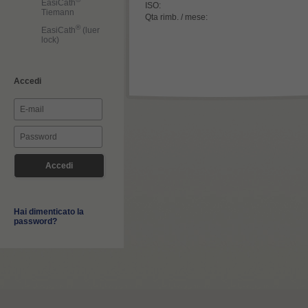
EasiCath
ISO:
Tiemann
Qta rimb. / mese:
®
EasiCath
(luer
lock)
Accedi
Hai dimenticato la
password?