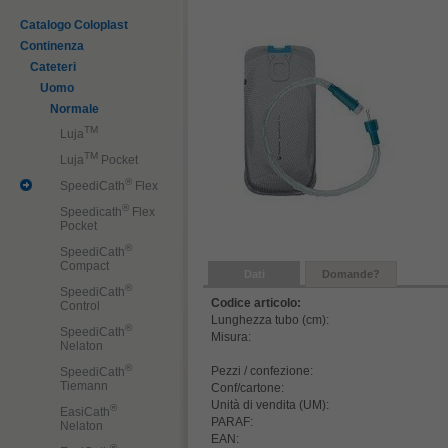
Catalogo Coloplast
Continenza
Cateteri
Uomo
Normale
TM
Luja
TM
Luja
Pocket
®
SpeediCath
Flex
®
Speedicath
Flex
Pocket
®
SpeediCath
Compact
Dati
Domande?
®
SpeediCath
Codice articolo:
Control
Lunghezza tubo (cm):
®
SpeediCath
Misura:
Nelaton
®
Pezzi / confezione:
SpeediCath
Tiemann
Conf/cartone:
Unità di vendita (UM):
®
EasiCath
PARAF:
Nelaton
EAN:
®