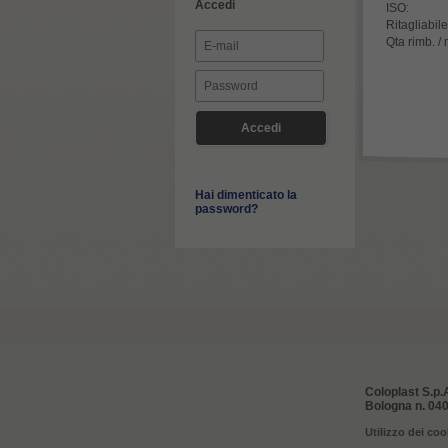
Accedi
ISO:
Ritagliabile
Qta rimb. /
Hai dimenticato la
password?
Coloplast S.p.A
Bologna n. 040
Utilizzo dei coo