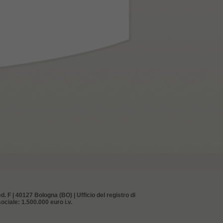
d. F | 40127 Bologna (BO) | Ufficio del registro di
ciale: 1.500.000 euro i.v.