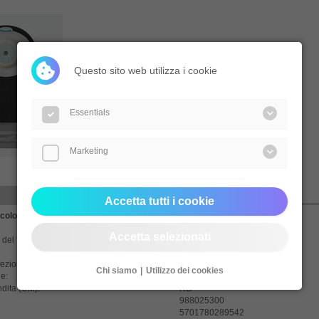
Questo sito web utilizza i cookie
Essentials
Marketing
Domande?
Accetta tutti i cookie
colo:
18971
maxi 470 ml
Accetta selezionati
del foro (mm):
15/33
fezione:
10
Chi siamo
Utilizzo dei cookies
e:
10
ndita (UM):
RB
988025300
5701780289542