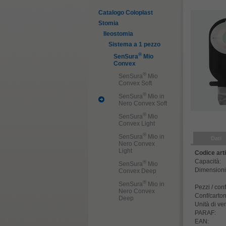
Catalogo Coloplast
Stomia
Ileostomia
Sistema a 1 pezzo
®
SenSura
Mio
Convex
®
SenSura
Mio
Convex Soft
®
SenSura
Mio in
Nero Convex Soft
®
SenSura
Mio
Convex Light
®
SenSura
Mio in
Dati
Nero Convex
Light
Codice arti
Capacità:
®
SenSura
Mio
Dimensioni 
Convex Deep
®
SenSura
Mio in
Pezzi / con
Nero Convex
Conf/carton
Deep
Unità di ve
PARAF:
EAN: