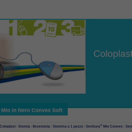
Coloplas
Mio in Nero Convex Soft
®
Coloplast
/
Stomia
/
Ileostomia
/
Sistema a 1 pezzo
/
SenSura
Mio Convex
/
Sen